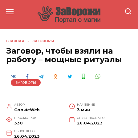
Перейти
к
содержанию
ГЛАВНАЯ
»
ЗАГОВОРЫ
Заговор, чтобы взяли на
работу – мощные ритуалы
ЗАГОВОРЫ
АВТОР
НА ЧТЕНИЕ
CookieWeb
3 мин
ПРОСМОТРОВ
ОПУБЛИКОВАНО
330
26.04.2023
ОБНОВЛЕНО
26.04.2023