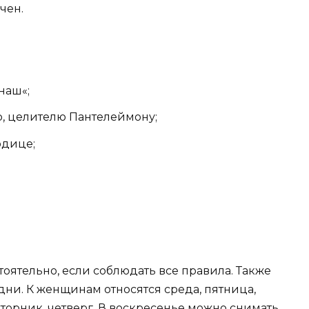
чен.
наш«;
, целителю Пантелеймону;
одице;
оятельно, если соблюдать все правила. Также
ни. К женщинам относятся среда, пятница,
вторник, четверг. В воскресенье можно снимать