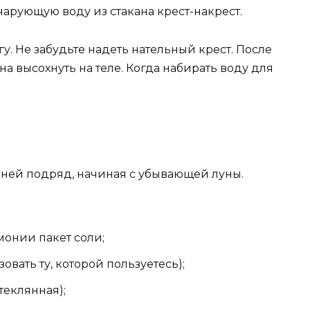
чарующую воду из стакана крест-накрест.
у. Не забудьте надеть нательный крест. После
а высохнуть на теле. Когда набирать воду для
дней подряд, начиная с убывающей луны.
онии пакет соли;
вать ту, которой пользуетесь);
теклянная);