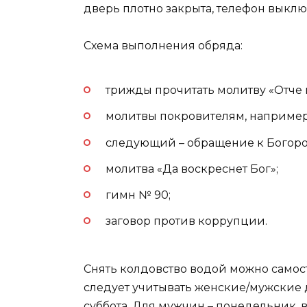
дверь плотно закрыта, телефон выклю
Схема выполнения обряда:
трижды прочитать молитву «Отче 
молитвы покровителям, например
следующий – обращение к Богор
молитва «Да воскреснет Бог»;
гимн № 90;
заговор против коррупции.
Снять колдовство водой можно самост
следует учитывать женские/мужские д
суббота. Для мужчин – понедельник, 