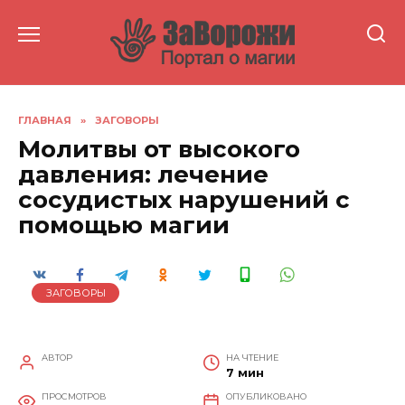
Перейти
к
содержанию
ГЛАВНАЯ
»
ЗАГОВОРЫ
Молитвы от высокого
давления: лечение
сосудистых нарушений с
помощью магии
ЗАГОВОРЫ
АВТОР
НА ЧТЕНИЕ
7 мин
ПРОСМОТРОВ
ОПУБЛИКОВАНО